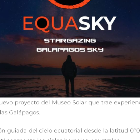
uevo proyecto del Museo Solar que trae experien
slas Galápagos.
ón guiada del cielo ecuatorial desde la latitud 0°0