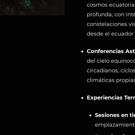
cosmos ecuatoria
profunda, con int
constelaciones vi
desde el ecuador 
Conferencias As
del cielo equinocc
circadianos, ciclo
climáticas propia
Experiencias Ter
Sesiones en ti
emplazamientos