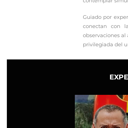
contemplar simult
Guiado por exper
conectan con la
observaciones al a
privilegiada del 
EXPE