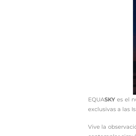
EQUA
SKY
es el n
exclusivas a las I
Vive la observaci