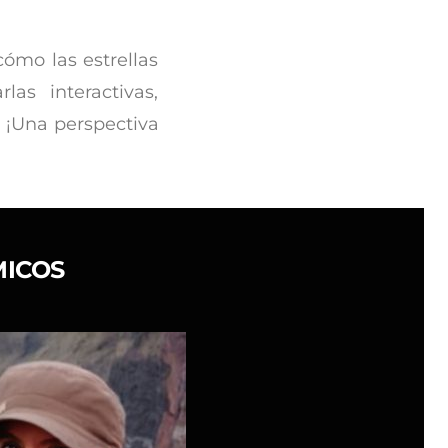
ómo las estrellas
as interactivas,
o. ¡Una perspectiva
MICOS