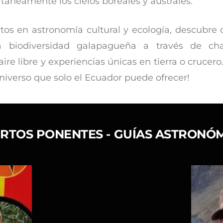
áneamente los cielos boreales y australes.
tos en astronomía cultural y ecología, descubre c
 biodiversidad galapagueña a través de charl
ire libre y experiencias únicas en tierra o crucer
universo que solo el Ecuador puede ofrecer!
RTOS PONENTES - GUÍAS ASTRONÓ