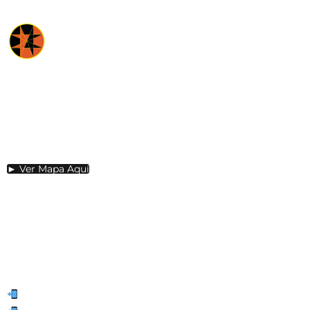
DIRECCIÓN
Panamericana Norte.
E 35KM 192 Sector Guachalá.
Cayambe -Ecuador
► Ver Mapa Aquí
HORARIO
De lunes a Domingo desde las
8:30 horas a 17:30 horas.
CONTÁCTANOS
(+593) 99 869 0991