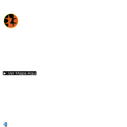
DIRECCIÓN
Panamericana Norte.
E 35KM 192 Sector Guachalá.
Cayambe -Ecuador
► Ver Mapa Aquí
HORARIO
De lunes a Domingo desde las
8:30 horas a 17:30 horas.
CONTÁCTANOS
(+593) 99 869 0991